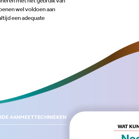
neren met het gebruik van
hoenen wel voldoen aan
altijd een adequate
RDE AANMEETTECHNIEKEN
WAT KUN
Nee