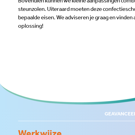
Bovendien kunnen we kleine aanpassingen combi
steunzolen. Uiteraard moeten deze confectiesc
bepaalde eisen. We adviseren je graag en vinden 
oplossing!
GEAVANCEE
Werkwijze