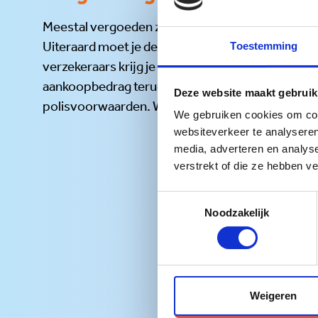
Meestal vergoeden zorgverzekeraars de kleine a
Uiteraard moet je de schoenen wel zelf aanschaf
Toestemming
verzekeraars krijg je via de aanvullende verzeker
aankoopbedrag terug. De informatie daarover vind
Deze website maakt gebruik
polisvoorwaarden. We leggen het graag uit!
We gebruiken cookies om cont
websiteverkeer te analyseren
media, adverteren en analys
verstrekt of die ze hebben v
Toestemmingsselectie
Noodzakelijk
Weigeren