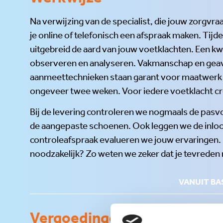
Na verwijzing van de specialist, die jouw zorgvr
je online of telefonisch een afspraak maken. Tij
uitgebreid de aard van jouw voetklachten. Een k
observeren en analyseren. Vakmanschap en gea
aanmeettechnieken staan garant voor maatwerk en
ongeveer twee weken. Voor iedere voetklacht cr
Bij de levering controleren we nogmaals de pasvo
de aangepaste schoenen. Ook leggen we de inloo
controleafspraak evalueren we jouw ervaringen. 
noodzakelijk? Zo weten we zeker dat je tevreden 
VANUIT BA
Vergoedingen