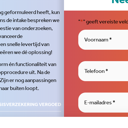
aag geformuleerd heeft, kun
dens de intake bespreken we
"
*
" geeft vereiste vel
westie van onderzoeken,
Naam
*
vanceerde
 snelle levertijd van
eëren we dé oplossing!
Telefoon
*
rm én functionaliteit van
pprocedure uit. Na de
Zijn er nog aanpassingen
naar buiten loopt.
E-
mailadres
*
SISVERZEKERING VERGOED
Ik wil meer weten ove