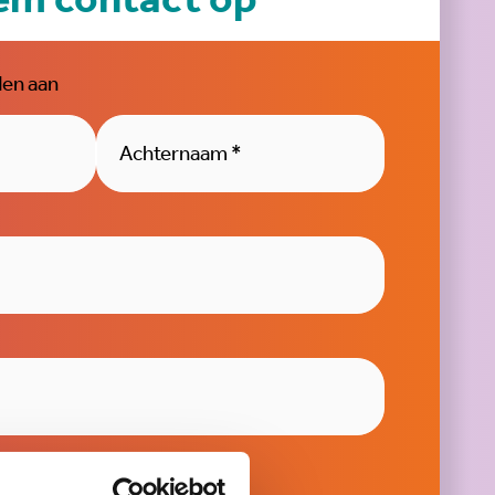
den aan
r
*