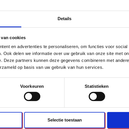
Orthopedische s
anpassingen volledig.
Semi-orthopedis
fen. Bij sommige
Details
Aangepaste scho
Iets anders nameli
ing een gedeelte van het
 je in de
 van cookies
Bericht
ent en advertenties te personaliseren, om functies voor social
. Ook delen we informatie over uw gebruik van onze site met on
e. Deze partners kunnen deze gegevens combineren met andere i
erzameld op basis van uw gebruik van hun services.
Voorkeuren
Statistieken
Selectie toestaan